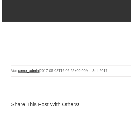
Von
como_admin
|
2017-05-03T16:06:25+02:00
Mai 3rd, 2017
|
Share This Post With Others!