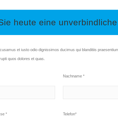
 Sie heute eine unverbindlich
ccusamus et iusto odio dignissimos ducimus qui blanditiis praesentiu
rrupti quos dolores et quas.
Nachname *
sse *
Telefon*