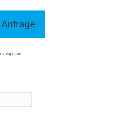
e Anfrage
m voluptatum