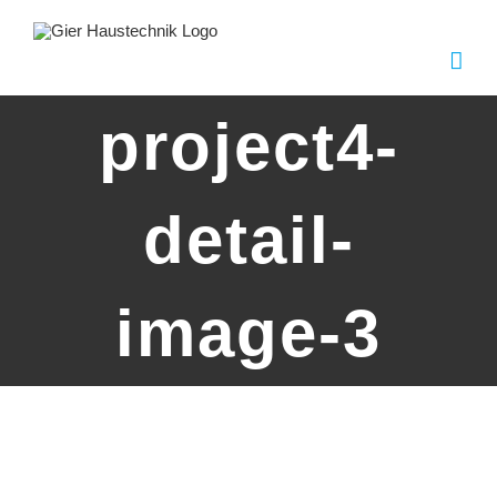
Zum
Inhalt
springen
project4-
detail-
image-3