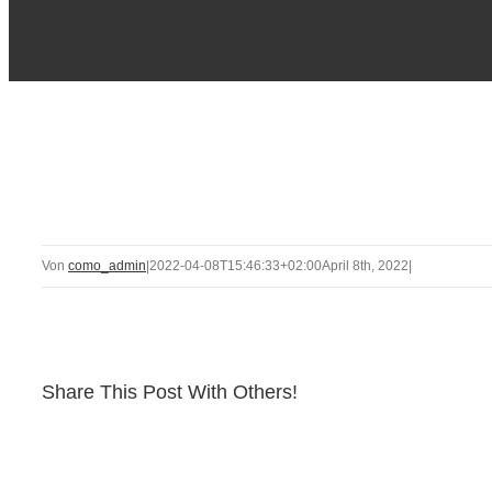
Von
como_admin
|
2022-04-08T15:46:33+02:00
April 8th, 2022
|
Share This Post With Others!